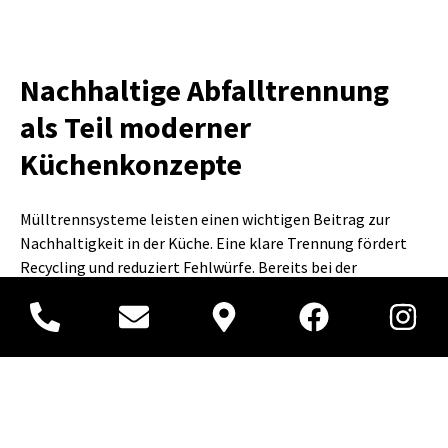
Nachhaltige Abfalltrennung
als Teil moderner
Küchenkonzepte
Mülltrennsysteme leisten einen wichtigen Beitrag zur
Nachhaltigkeit in der Küche. Eine klare Trennung fördert
Recycling und reduziert Fehlwürfe. Bereits bei der
Küchenplanung sollte der Platz für ein passendes System
berücksichtigt werden, um optimale Arbeitsabläufe zu
schaffen. Hersteller bieten zunehmend modulare
Lösungen, die sich an individuelle Bedürfnisse anpassen
lassen. So entsteht eine Küche, die nicht nur funktional,
sondern auch umweltbewusst gestaltet ist.