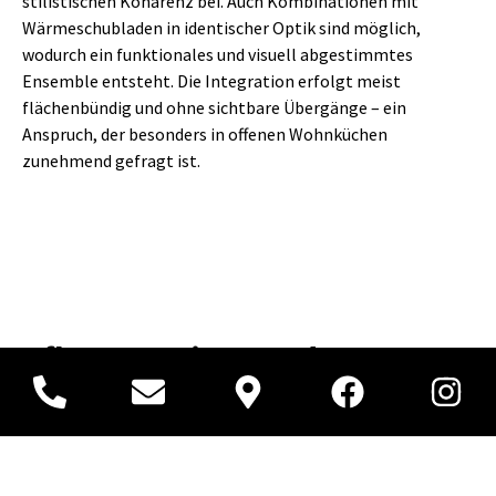
stilistischen Kohärenz bei. Auch Kombinationen mit
Wärmeschubladen in identischer Optik sind möglich,
wodurch ein funktionales und visuell abgestimmtes
Ensemble entsteht. Die Integration erfolgt meist
flächenbündig und ohne sichtbare Übergänge – ein
Anspruch, der besonders in offenen Wohnküchen
zunehmend gefragt ist.
Pflege, Hygiene und
Lebensmittelsicherheit
Die hygienische Handhabung ist ein zentrales Argument für
den Einsatz von Vakuumierschubladen. Durch das luftdichte